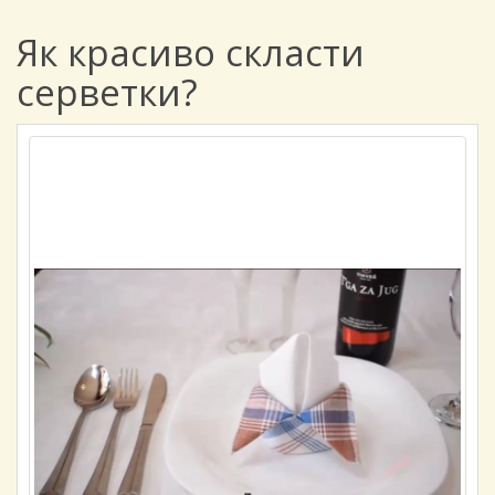
Як красиво скласти
серветки?