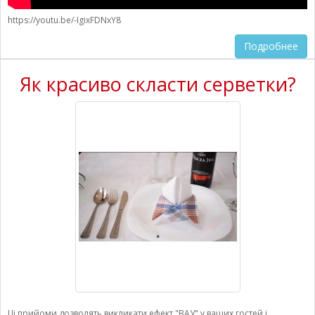
https://youtu.be/-IgixFDNxY8
Подробнее
Як красиво скласти серветки?
Ці прийоми дозволять викликати ефект "ВАУ" у ваших гостей і