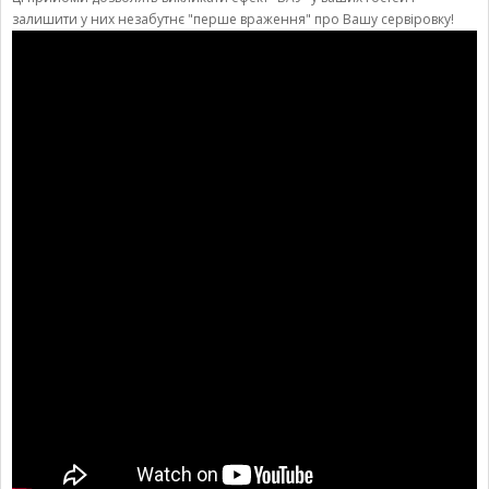
залишити у них незабутнє "перше враження" про Вашу сервіровку!