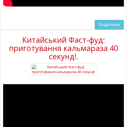
Подробнее
Китайський Фаст-фуд:
приготування кальмараза 40
секунд!.