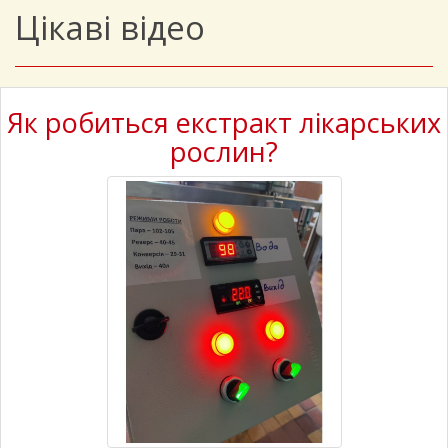
Цікаві відео
Як робиться екстракт лікарських
рослин?