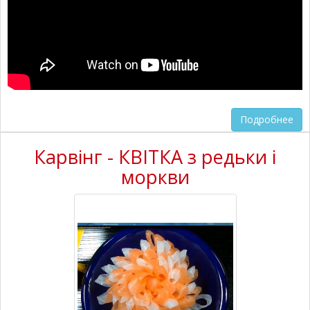
Подробнее
Карвінг - КВІТКА з редьки і
моркви