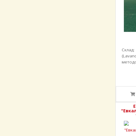
Склад:
(Lavand
методо
Е
"Евка