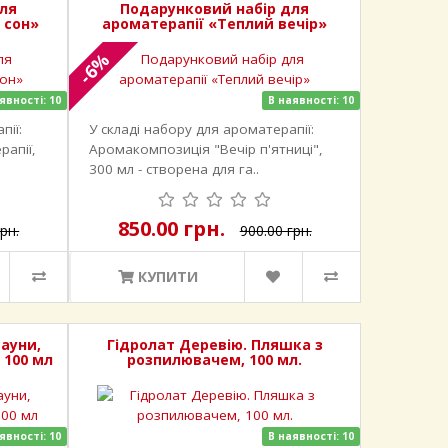
ля
Подарунковий набір для
 сон»
ароматерапії «Теплий вечір»
-6%
явності: 10
В наявності: 10
пії:
У складі набору для ароматерапії:
рапії,
Аромакомпозиція "Вечір п'ятниці",
300 мл - створена для га..
850.00 грн.
рн.
900.00 грн.
КУПИТИ
ауни,
Гідролат Деревію. Пляшка з
 100 мл
розпилювачем, 100 мл.
явності: 10
В наявності: 10