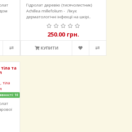
олат
Гідролат деревію (тисячолистник)
одом
Achillea millefolium - Лікує
дерматологічні інфекції на шкірі..
250.00 грн.
КУПИТИ
 тіла та
л
явності: 10
олат
арової