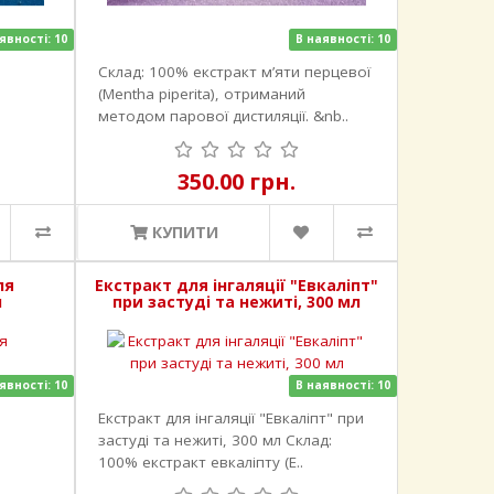
явності: 10
В наявності: 10
Склад: 100% екстракт м’яти перцевої
(Mentha piperita), отриманий
методом парової дистиляції. &nb..
350.00 грн.
КУПИТИ
ля
Екстракт для інгаляції "Евкаліпт"
л
при застуді та нежиті, 300 мл
явності: 10
В наявності: 10
Екстракт для інгаляції "Евкаліпт" при
застуді та нежиті, 300 мл Склад:
100% екстракт евкаліпту (E..