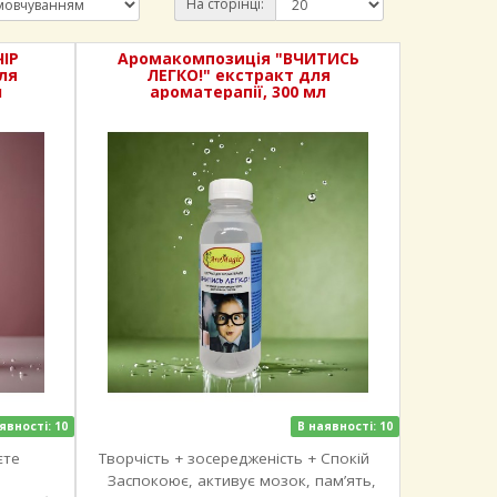
На сторінці:
ІР
Аромакомпозиція "ВЧИТИСЬ
ля
ЛЕГКО!" екстракт для
л
ароматерапії, 300 мл
явності: 10
В наявності: 10
єте
Творчість + зосередженість + Спокій
Заспокоює, активує мозок, пам’ять,