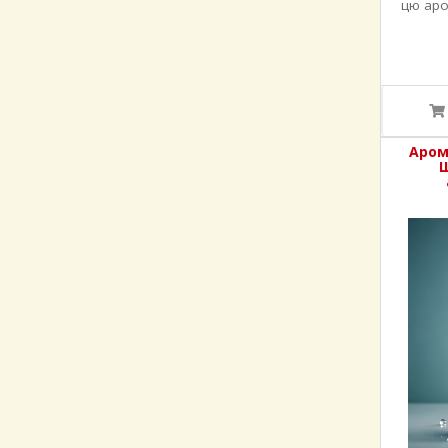
цю аро
Аром
Ш