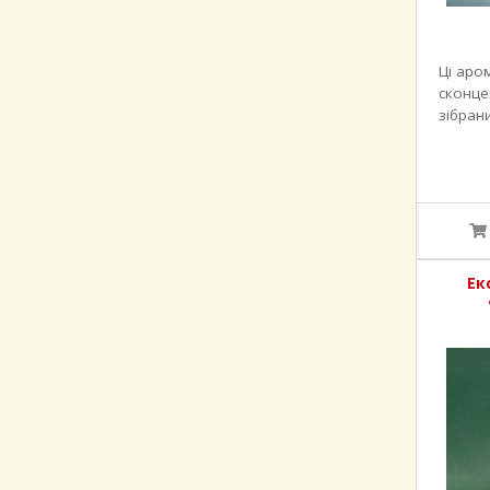
Ці аро
сконце
зібран
активні
Ек