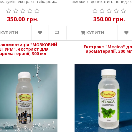
масуміш екстрактів лікарськ..
зможете дочекатись понеділк
втіл..
350.00 грн.
350.00 грн.
КУПИТИ
КУПИТИ
акомпозиція "МОЗКОВИЙ
Екстракт "Меліса" д
ТУРМ", екстракт для
ароматерапії, 300 м
ароматерапії, 300 мл