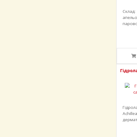
Склад:
апельс
парової
Гідрол
Гідрол
Achille
дермато