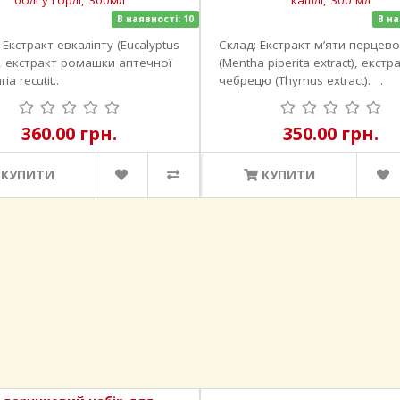
В наявності: 10
В на
Екстракт евкаліпту (Eucalyptus
Склад: Екстракт м’яти перцево
t), екстракт ромашки аптечної
(Mentha piperita extract), екстр
ria recutit..
чебрецю (Thymus extract). ..
360.00 грн.
350.00 грн.
КУПИТИ
КУПИТИ