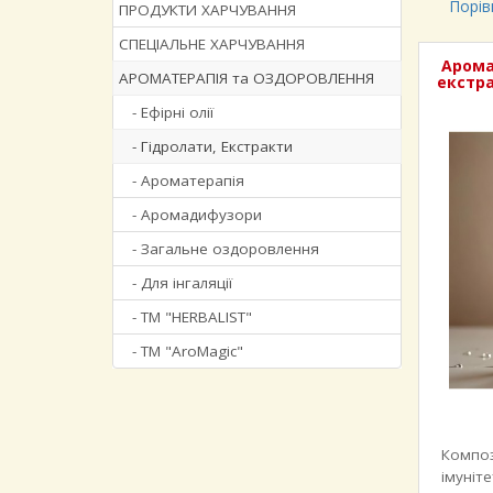
Порів
ПРОДУКТИ ХАРЧУВАННЯ
СПЕЦІАЛЬНЕ ХАРЧУВАННЯ
Арома
АРОМАТЕРАПІЯ та ОЗДОРОВЛЕННЯ
екстра
- Ефірні олії
- Гідролати, Екстракти
- Ароматерапія
- Аромадифузори
- Загальне оздоровлення
- Для інгаляції
- ТМ "HERBALIST"
- ТМ "AroMagic"
Композ
імуніт