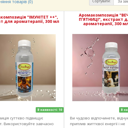
Сортувати:
няння товарів (0)
Аромакомпозиція "ВЕЧ
композиція "ІМУНІТЕТ ++",
П'ЯТНИЦІ", екстракт д
т для ароматерапії, 300 мл
ароматерапії, 300 м
В наявності: 10
В на
иція суттєво підвищує
Ви чудово відпочинете, відчу
ет. Використовуйте завчасно
приплив життєвої енергії і не