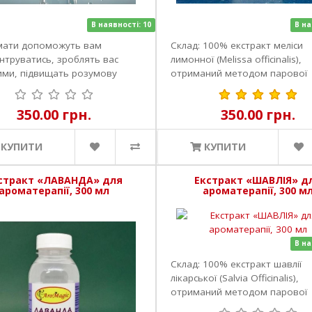
В наявності: 10
В на
мати допоможуть вам
Склад: 100% екстракт меліси
нтруватись, зроблять вас
лимонної (Melissa officinalis),
ими, підвищать розумову
отриманий методом парової
сть, п..
дистиляції. ..
350.00 грн.
350.00 грн.
КУПИТИ
КУПИТИ
стракт «ЛАВАНДА» для
Екстракт «ШАВЛІЯ» д
ароматерапії, 300 мл
ароматерапії, 300 м
В на
Склад: 100% екстракт шавлії
лікарської (Salvia Officinalis),
отриманий методом парової
дистиляції. ..