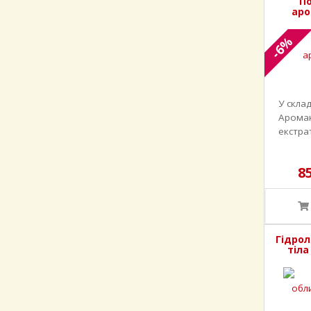
П
аро
-6%
У скла
Аромак
екстрат
8
Гідрол
тіла