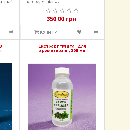
а, щоб
зосередженість. ..
350.00 грн.
КУПИТИ
ля
Екстракт "М’ята" для
л
ароматерапії, 300 мл