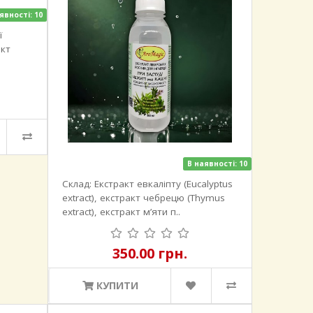
явності: 10
ї
акт
В наявності: 10
Склад: Екстракт евкаліпту (Eucalyptus
extract), екстракт чебрецю (Thymus
extract), екстракт м’яти п..
350.00 грн.
КУПИТИ