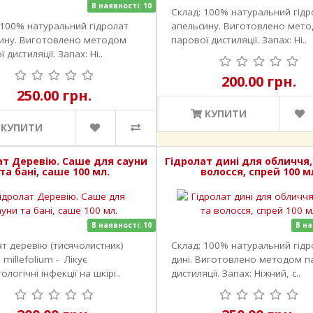
В наявності: 10
Склад: 100% натуральний гідр
 100% натуральний гідролат
апельсину. Виготовлено мет
ину. Виготовлено методом
парової дистиляції. Запах: Ні..
 дистиляції. Запах: Ні..
200.00 грн.
250.00 грн.
КУПИТИ
КУПИТИ
ат Деревію. Саше для сауни
Гідролат дині для обличчя,
та бані, саше 100 мл.
волосся, спрей 100 м
В наявності: 10
В на
ат деревію (тисячолистник)
Склад: 100% натуральний гідр
a millefolium - Лікує
дині. Виготовлено методом п
логічні інфекції на шкірі..
дистиляції. Запах: Ніжний, с..