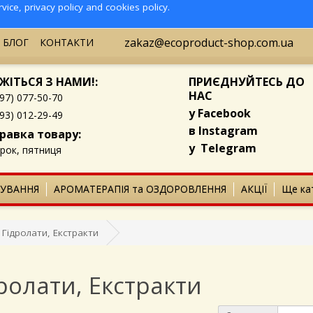
rvice
,
privacy policy
and
cookies policy
.
zakaz@ecoproduct-shop.com.ua
БЛОГ
КОНТАКТИ
ЖІТЬСЯ З НАМИ!:
ПРИЄДНУЙТЕСЬ ДО
НАС
097) 077-50-70
у
Facebook
93) 012-29-49
в
Instagram
равка товару:
у
Telegram
рок, пятниця
ЧУВАННЯ
АРОМАТЕРАПІЯ та ОЗДОРОВЛЕННЯ
АКЦІЇ
Ще кат
Гідролати, Екстракти
ролати, Екстракти