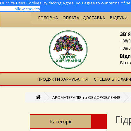
Our Site Uses Cookies
By clicking Agree, you agree to our
terms of se
Opt Out
Allow cookies
ГОЛОВНА
ОПЛАТА І ДОСТАВКА
ВІДГУКИ
ЗВ`Я
‎+38(
+38(0
Відп
Вівто
ПРОДУКТИ ХАРЧУВАННЯ
СПЕЦІАЛЬНЕ ХАР
АРОМАТЕРАПІЯ та ОЗДОРОВЛЕННЯ
Гід
Категорії