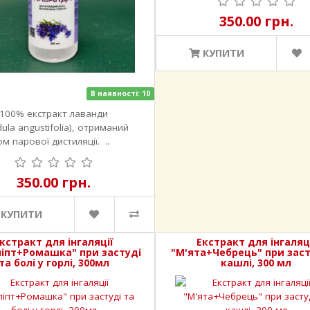
350.00 грн.
КУПИТИ
В наявності: 10
 100% екстракт лаванди
ula angustifolia), отриманий
м парової дистиляції. ..
350.00 грн.
КУПИТИ
кстракт для інгаляції
Екстракт для інгаляц
ліпт+Ромашка" при застуді
"М'ята+Чебрець" при заст
та болі у горлі, 300мл
кашлі, 300 мл