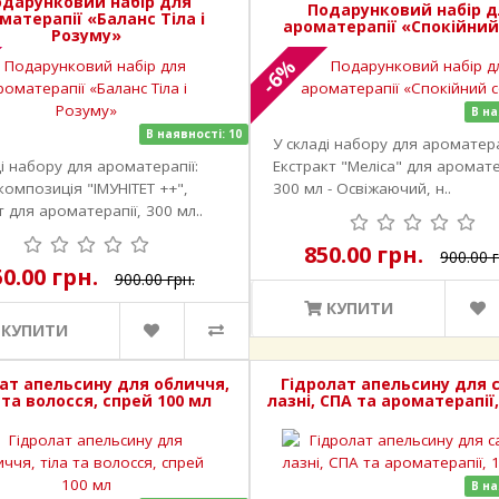
одарунковий набір для
Подарунковий набір д
матерапії «Баланс Тіла і
ароматерапії «Спокійний
Розуму»
-6%
В на
В наявності: 10
У складі набору для ароматера
ді набору для ароматерапії:
Екстракт "Меліса" для аромате
омпозиція "ІМУНІТЕТ ++",
300 мл - Освіжаючий, н..
 для ароматерапії, 300 мл..
850.00 грн.
900.00 г
50.00 грн.
900.00 грн.
КУПИТИ
КУПИТИ
ат апельсину для обличчя,
Гідролат апельсину для с
 та волосся, спрей 100 мл
лазні, СПА та ароматерапії,
В на