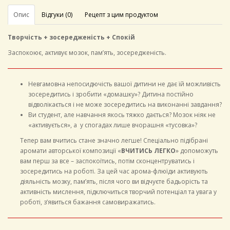
Опис
Відгуки (0)
Рецепт з цим продуктом
Творчість + зосередженість + Спокій
Заспокоює,
активує мозок, пам’ять, зосередженість.
Невгамовна непосидючість вашої дитини не дає їй можливість
зосередитись і зробити «домашку»? Дитина постійно
відволікається і не може зосередитись на виконанні завдання?
Ви студент, але навчання якось тяжко дається? Мозок ніяк не
«активується», а у спогадах лише вчорашня «тусовка»?
Тепер вам вчитись стане значно легше! Спеціально підібрані
аромати авторської композиції «
ВЧИТИСЬ ЛЕГКО
» допоможуть
вам перш за все – заспокоїтись, потім сконцентруватись і
зосередитись на роботі. За цей час арома-флюїди активують
діяльність мозку, пам’ять, після чого ви відчуєте бадьорість та
активність мислення, підключиться творчий потенціал та увага у
роботі, з’явиться бажання самовиражатись.