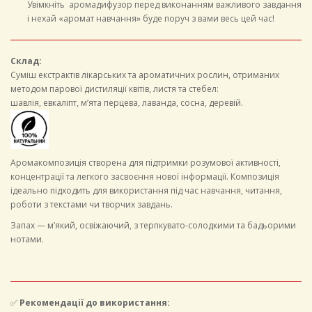
Увімкніть аромадифузор перед виконанням важливого завдання
і нехай «аромат навчання» буде поруч з вами весь цей час!
Склад:
Суміш екстрактів лікарських та ароматичних рослин, отриманих
методом парової дистиляції квітів, листя та стебел:
шавлія, евкаліпт, м’ята перцева, лаванда, сосна, деревій.
Аромакомпозиція створена для підтримки розумової активності,
концентрації та легкого засвоєння нової інформації. Композиція
ідеально підходить для використання під час навчання, читання,
роботи з текстами чи творчих завдань.
Запах — м’який, освіжаючий, з терпкувато-солодкими та бадьорими
нотами.
✅
Рекомендації до використання: