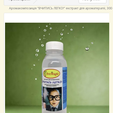
Аромакомпозиція "ВЧИТИСЬ ЛЕГКО!" екстракт для ароматерапії, 300