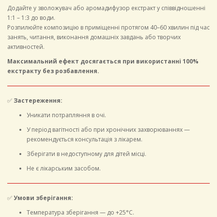
Додайте у зволожувач або аромадифузор екстракт у співвідношенні
1:1 – 1:3 до води.
Розпилюйте композицію в приміщенні протягом 40–60 хвилин під час
занять, читання, виконання домашніх завдань або творчих
активностей.
Максимальний ефект досягається при використанні 100%
екстракту без розбавлення.
✅
Застереження:
Уникати потрапляння в очі.
У період вагітності або при хронічних захворюваннях —
рекомендується консультація з лікарем.
Зберігати в недоступному для дітей місці.
Не є лікарським засобом.
✅
Умови зберігання:
Температура зберігання — до +25°C.