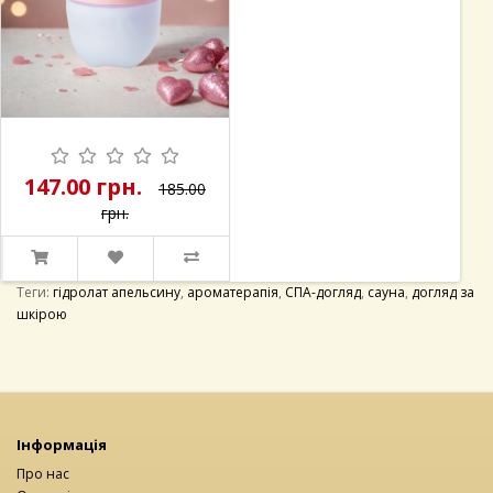
200.00 гр
н.
185.00
.
Теги:
гідролат апельсину
,
ароматерапія
,
СПА-догляд
,
сауна
,
догляд за
шкірою
Інформація
Про нас