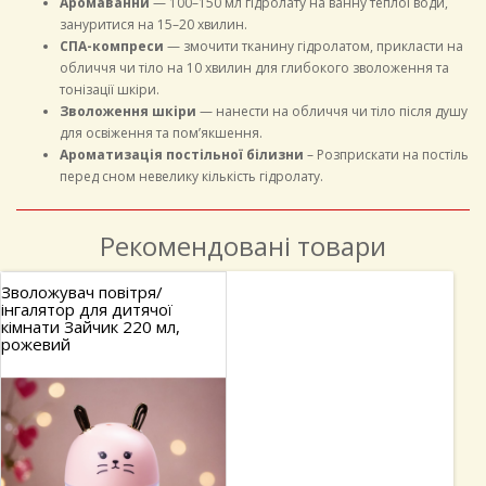
Аромаванни
— 100–150 мл гідролату на ванну теплої води,
зануритися на 15–20 хвилин.
СПА-компреси
— змочити тканину гідролатом, прикласти на
обличчя чи тіло на 10 хвилин для глибокого зволоження та
тонізації шкіри.
Зволоження шкіри
— нанести на обличчя чи тіло після душу
для освіження та пом’якшення.
Ароматизація постільної білизни
– Розприскати на постіль
перед сном невелику кількість гідролату.
Рекомендовані товари
ітря/
Гідролат Троянди 
дитячої
для ароматерапії, 
 220 мл,
сауни та лазні, саш