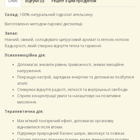
Опис
Відгуки (0)
Рецепт з цим продуктом
Склад:
100% натуральний гідролат апельсину.
Виготовлено методом парової дистиляції.
Запах:
Ніжний, свіжий, солодкувато-цитрусовий аромат із легкою ноткою
бадьорості, який створює відчуття тепла та гармонії.
Психоемоційна дія:
Допомагає знизити рівень тривожності, знімає емоційне
напруження.
Покращує настрій, заряджає енергією та допомагає позбутися
апатії.
Стимулює відчуття радості, легкості та внутрішньої свободи.
Сприяє концентрації уваги та налаштовує на позитивне
мислення.
Терапевтична дія:
Має м’який тонізуючий ефект, допомагає організму
відновитися після втоми.
Підтримує природний баланс шкіри, зволожує та освіжає.
Сприяє легкому дренажу тканин, може зменшувати прояви