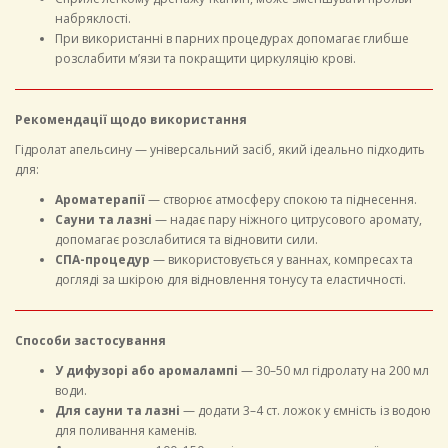
набряклості.
При використанні в парних процедурах допомагає глибше
розслабити м’язи та покращити циркуляцію крові.
Рекомендації щодо використання
Гідролат апельсину — універсальний засіб, який ідеально підходить
для:
Ароматерапії
— створює атмосферу спокою та піднесення.
Сауни та лазні
— надає пару ніжного цитрусового аромату,
допомагає розслабитися та відновити сили.
СПА-процедур
— використовується у ваннах, компресах та
догляді за шкірою для відновлення тонусу та еластичності.
Способи застосування
У дифузорі або аромалампі
— 30–50 мл гідролату на 200 мл
води.
Для сауни та лазні
— додати 3–4 ст. ложок у ємність із водою
для поливання каменів.