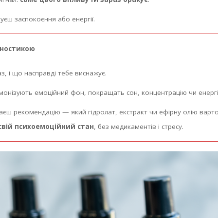
уєш заспокоєння або енергії.
гностикою
з, і що насправді тебе виснажує.
монізують емоційний фон, покращать сон, концентрацію чи енергі
маєш рекомендацію — який гідролат, екстракт чи ефірну олію варто
свій психоемоційний стан
, без медикаментів і стресу.