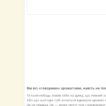
Ми всі «говоримо» ароматами, навіть не п
Ти коли-небудь ловив себе на думці, що певний з
Або що сьогодні тобі хочеться вдихнути аромат 
Це не примха. Це — мова твого тіла і підсвідомост