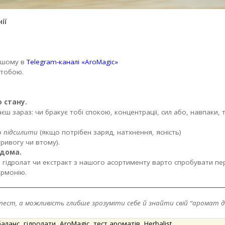
ії
ашому в
Telegram-каналі «AroMagic»
 тобою.
 стану.
ваєш зараз: чи бракує тобі спокою, концентрації, сил або, навпаки
о
підсилити
(якщо потрібен заряд, натхнення, ясність)
ривогу чи втому).
вдома.
гідролат чи екстракт з нашого асортименту варто спробувати пе
армонію.
ст, а можливість глибше зрозуміти себе й знайти свій “аромат д
баланс
,
гідролати
,
AroMagic
,
тест ароматів
,
Herbalist
,