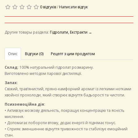
0 відгуків
/
Написати відгук
Другие товары раздела:
Гідролати, Екстракти →
Опис
Відгуки (0)
Рецепт з цим продуктом
Склад:
100% натуральний гідролат розмарину.
Виготовлено методом парової дистиляції.
Запах:
Свіжий, трав’янистий, пряно-камфорний аромат із легкими нотками
хвойної прохолоди, який створює відчуття бадьорості та чистоти.
Психоемоційна дія:
• Активізує мозкову діяльність, покращує концентрацію та ясність
мислення.
• Допомагає побороти втому, додає енергії й піднімає тонус.
• Сприяє зменшенню відчуття тривожності та стабілізує емоційний
стан.