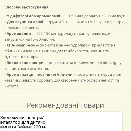
Способи застосування
•
У дифузорі або аромалампі
— 30–50 мл гідролату на 200 мл води.
•
Для сауни та лазні
— додати 3–4 ст. ложки у ємність із водою для
поливання каменів.
•
Аромаванни
— 100–150 мл гідролату на ванну теплої води,
зануритися на 15–20 хвилин.
•
СПА-компреси
— змочити тканину гідролатом, прикласти на
обличчя чи тіло на 10 хвилин для глибокого тонізування та
відновлення шкіри.
•
Зволоження шкіри
— розпилити на обличчя чи тіло після душу
для миттєвого освіження.
•
Ароматизація постільної білизни
— розприскати перед сном
невелику кількість гідролату для створення атмосфери легкості та
чистоти.
Рекомендовані товари
Гідролат Троянди та Меліси
для ароматерапії, ванни,
сауни та лазні, саше 100 мл.