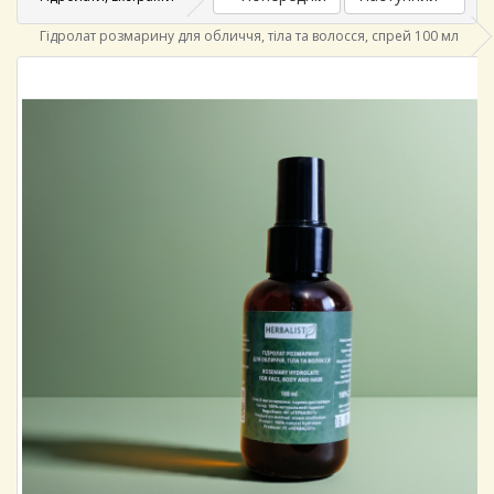
Гідролат розмарину для обличчя, тіла та волосся, спрей 100 мл