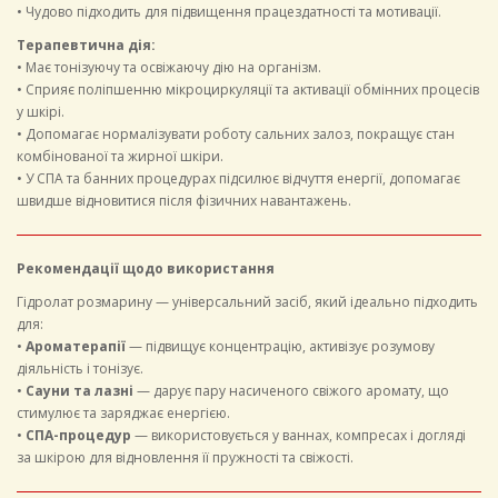
• Чудово підходить для підвищення працездатності та мотивації.
Терапевтична дія:
• Має тонізуючу та освіжаючу дію на організм.
• Сприяє поліпшенню мікроциркуляції та активації обмінних процесів
у шкірі.
• Допомагає нормалізувати роботу сальних залоз, покращує стан
комбінованої та жирної шкіри.
• У СПА та банних процедурах підсилює відчуття енергії, допомагає
швидше відновитися після фізичних навантажень.
Рекомендації щодо використання
Гідролат розмарину — універсальний засіб, який ідеально підходить
для:
•
Ароматерапії
— підвищує концентрацію, активізує розумову
діяльність і тонізує.
•
Сауни та лазні
— дарує пару насиченого свіжого аромату, що
стимулює та заряджає енергією.
•
СПА-процедур
— використовується у ваннах, компресах і догляді
за шкірою для відновлення її пружності та свіжості.