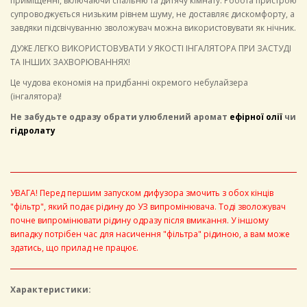
приміщенні, включаючи спальню та дитячу кімнату. Робота пристрою
супроводжується низьким рівнем шуму, не доставляє дискомфорту, а
завдяки підсвічуванню зволожувач можна використовувати як нічник.
ДУЖЕ ЛЕГКО ВИКОРИСТОВУВАТИ У ЯКОСТІ ІНГАЛЯТОРА ПРИ ЗАСТУДІ
ТА ІНШИХ ЗАХВОРЮВАННЯХ!
Це чудова економія на придбанні окремого небулайзера
(інгалятора)!
Не забудьте одразу обрати улюблений аромат
ефірної олії
чи
гідролату
УВАГА! Перед першим запуском дифузора змочить з обох кінців
"фільтр", який подає рідину до УЗ випромінювача. Тоді зволожувач
почне випромінювати рідину одразу після вмикання. У іншому
випадку потрібен час для насичення "фільтра" рідиною, а вам може
здатись, що прилад не працює.
Характеристики: