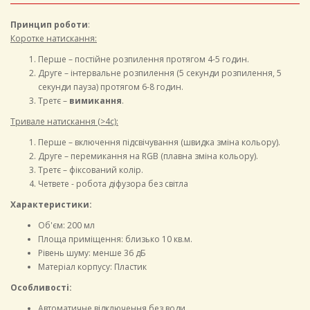
Принцип роботи
:
Коротке натискання:
Перше – постійне розпилення протягом 4-5 годин.
Друге – інтервальне розпилення (5 секунди розпилення, 5
секунди пауза) протягом 6-8 годин.
Третє –
вимикання
.
Тривале натискання (>4c):
Перше – включення підсвічування (швидка зміна кольору).
Друге – перемикання на RGB (плавна зміна кольору).
Третє – фіксований колір.
Четвете - робота діфузора без світла
Характеристики:
Об'єм: 200 мл
Площа приміщення: близько 10 кв.м.
Рівень шуму: менше 36 дБ
Матеріал корпусу: Пластик
Особливості:
Автоматичне відключення без води