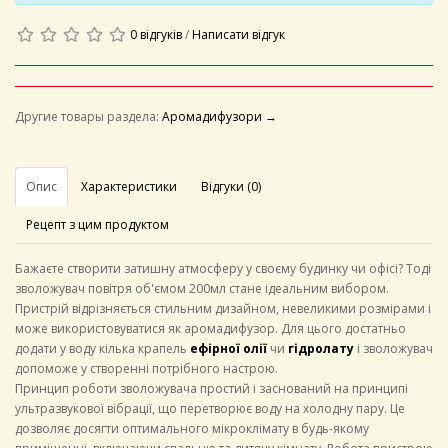
0 відгуків
/
Написати відгук
Другие товары раздела:
Аромадифузори →
Опис
Характеристики
Відгуки (0)
Рецепт з цим продуктом
Бажаєте створити затишну атмосферу у своєму будинку чи офісі? Тоді
зволожувач повітря об'ємом 200мл стане ідеальним вибором.
Пристрій відрізняється стильним дизайном, невеликими розмірами і
може використовуватися як аромадифузор. Для цього достатньо
додати у воду кілька крапель
ефірної олії
чи
гідролату
і зволожувач
допоможе у створенні потрібного настрою.
Принцип роботи зволожувача простий і заснований на принципі
ультразвукової вібрації, що перетворює воду на холодну пару. Це
дозволяє досягти оптимального мікроклімату в будь-якому