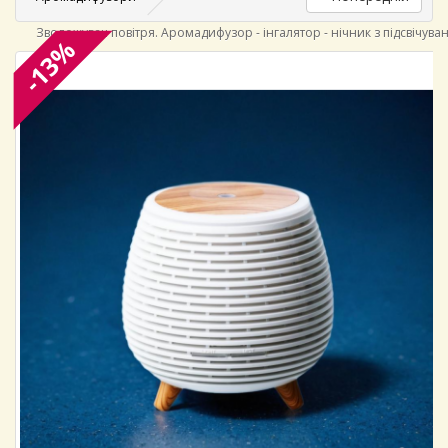
Зволожувач повітря. Аромадифузор - інгалятор - нічник з підсвічува
-13%