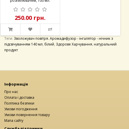
250.00 грн.
80
Теги:
Зволожувач повітря. Аромадифузор - інгалятор - нічник з
підсвічуванням 140 мл
,
білий
,
Здорове Харчування
,
натуральний
продукт
Інформація
Про нас
Оплата і доставка
Політика безпеки
Умови погодження
Умови повернення товару
Мапа сайту
Служба підтримки