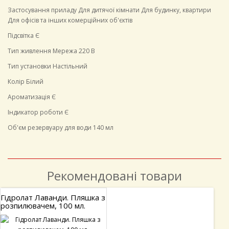
Застосування приладу Для дитячої кімнати Для будинку, квартири
Для офісів та інших комерційних об'єктів
Підсвітка Є
Тип живлення Мережа 220 В
Тип установки Настільний
Колір Білий
Ароматизація Є
Індикатор роботи Є
Об'єм резервуару для води 140 мл
Рекомендовані товари
лат Лаванди. Пляшка з
Ефірна ол
лювачем, 100 мл.
пляшечка