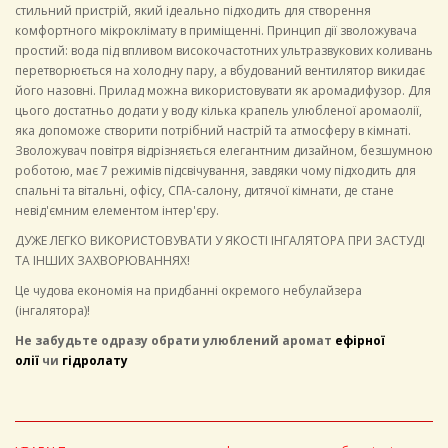
стильний пристрій, який ідеально підходить для створення
комфортного мікроклімату в приміщенні. Принцип дії зволожувача
простий: вода під впливом високочастотних ультразвукових коливань
перетворюється на холодну пару, а вбудований вентилятор викидає
його назовні. Прилад можна використовувати як аромадифузор. Для
цього достатньо додати у воду кілька крапель улюбленої аромаолії,
яка допоможе створити потрібний настрій та атмосферу в кімнаті.
Зволожувач повітря відрізняється елегантним дизайном, безшумною
роботою, має 7 режимів підсвічування, завдяки чому підходить для
спальні та вітальні, офісу, СПА-салону, дитячої кімнати, де стане
невід'ємним елементом інтер'єру.
ДУЖЕ ЛЕГКО ВИКОРИСТОВУВАТИ У ЯКОСТІ ІНГАЛЯТОРА ПРИ ЗАСТУДІ
ТА ІНШИХ ЗАХВОРЮВАННЯХ!
Це чудова економія на придбанні окремого небулайзера
(інгалятора)!
Не забудьте одразу обрати улюблений аромат
ефірної
олії
чи
гідролату