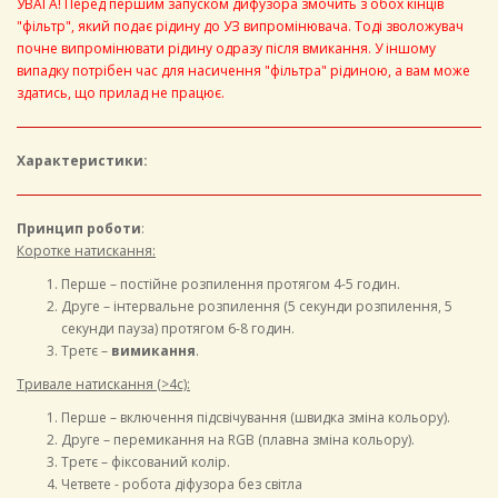
УВАГА! Перед першим запуском дифузора змочить з обох кінців
"фільтр", який подає рідину до УЗ випромінювача. Тоді зволожувач
почне випромінювати рідину одразу після вмикання. У іншому
випадку потрібен час для насичення "фільтра" рідиною, а вам може
здатись, що прилад не працює.
Характеристики:
Принцип роботи
:
Коротке натискання:
Перше – постійне розпилення протягом 4-5 годин.
Друге – інтервальне розпилення (5 секунди розпилення, 5
секунди пауза) протягом 6-8 годин.
Третє –
вимикання
.
Тривале натискання (>4c):
Перше – включення підсвічування (швидка зміна кольору).
Друге – перемикання на RGB (плавна зміна кольору).
Третє – фіксований колір.
Четвете - робота діфузора без світла