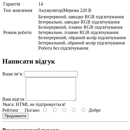
Гарантія
14
Тип живлення
Акумулятор|Мережа 220 В
Безперервний, швидке RGB підсвічування
Інтервальне, швидке RGB підсвічування
Безперервний, плавне RGB підсвічування
Режим роботи
Інтервальне, плавне RGB підсвічування
Безперервний, обраний колір підсвічування
Інтервальний, обраний колір підсвічування
Робота без підсвічування
Написати відгук
Ваше ім’я:
Ваш відгук
Увага:
HTML не підтримується!
Рейтинг
Погано
Добре
Продовжити