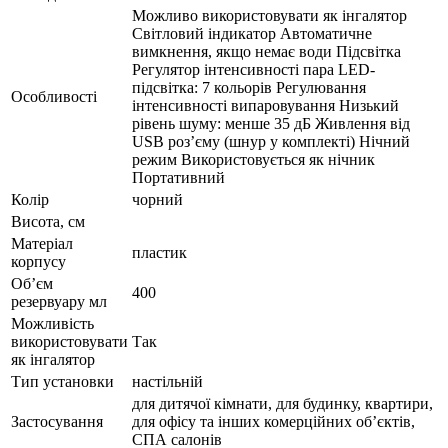
Можливо використовувати як інгалятор
Світловий індикатор Автоматичне
вимкнення, якщо немає води Підсвітка
Регулятор інтенсивності пара LED-
підсвітка: 7 кольорів Регулювання
Особливості
інтенсивності випаровування Низький
рівень шуму: менше 35 дБ Живлення від
USB роз’єму (шнур у комплекті) Нічний
режим Використовується як нічник
Портативний
Колір
чорний
Висота, см
Матеріал
пластик
корпусу
Об’єм
400
резервуару мл
Можливість
використовувати
Так
як інгалятор
Тип установки
настільній
для дитячої кімнати, для будинку, квартири,
Застосування
для офісу та інших комерційних об’єктів,
СПА салонів