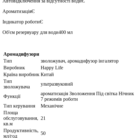
Автовідключення за відсутності водиЄ
АроматизаціяЄ
Індикатор роботиЄ
Об'єм резервуару для води400 мл
Аромадифузори
Тип
зволожувач, аромадифузор інгалятор
Виробник
Happy Life
Країна виробник
Китай
Тип
ультразвуковий
зволожувача
ароматизація Зволоження Під світка Нічник
Функції
7 режимів роботи
Тип керування
Механічне
Площа
обслуговування,
21
кв.м
Продуктивність,
50
мл/год