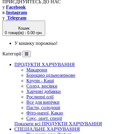
ПРИЄДНУЙТЕСЬ ДО НАС
у
Facebook
в
Instagram
у
Telegram
Кошик
0 товар(ів) - 0.00 грн.
У кошику порожньо!
Категорії
ПРОДУКТИ ХАРЧУВАННЯ
Макарони
Борошно цільнозернове
Крупи - Каші
Солод, висівки
Харчові добавки
Рослинні олії
Все для випічки
Пасти, солодощі
Фіто-напої, Какао
Соус, оцет. спеції
Показати всі ПРОДУКТИ ХАРЧУВАННЯ
СПЕЦІАЛЬНЕ ХАРЧУВАННЯ