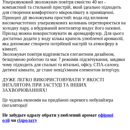
Ультразвуковий зволожувач повітря ємністю 40 мл -
компактний та стильний пристрій, який ідеально підходить
для створення комфортного мікроклімату в приміщенні.
Принцип дії зволожувача простий: вода під впливом
високочастотних ультразвукових коливань перетворюється на
холодну пару, а вбудований вентилятор видує його назовні.
Прилад можна використовувати як аромадифузор. Для цього
достатньо додати у воду кілька крапель улюбленої аромаолії,
яка допоможе створити потрібний настрій та атмосферу в
кімнаті.
Зволожувач повітря відрізняється елегантним дизайном,
безшумною роботою та має 7 режимів підсвічування, завдяки
чому підходить для спальні та вітальні, офісу, СПА-салону,
дитячої кімнати, де стане невід'ємним елементом інтер'єру.
ДУЖЕ ЛЕГКО ВИКОРИСТОВУВАТИ У ЯКОСТІ
ІНГАЛЯТОРА ПРИ ЗАСТУДІ ТА ІНШИХ
ЗАХВОРЮВАННЯХ!
Це чудова економія на придбанні окремого небулайзера
(інгалятора)!
Не забудьте одразу обрати улюблений аромат
ефірної
олії
чи
гідролату