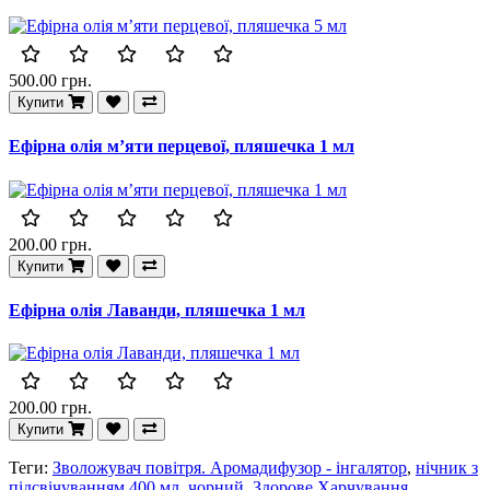
500.00 грн.
Купити
Ефірна олія м’яти перцевої, пляшечка 1 мл
200.00 грн.
Купити
Ефірна олія Лаванди, пляшечка 1 мл
200.00 грн.
Купити
Теги:
Зволожувач повітря. Аромадифузор - інгалятор
,
нічник з
підсвічуванням 400 мл
,
чорний
,
Здорове Харчування
,