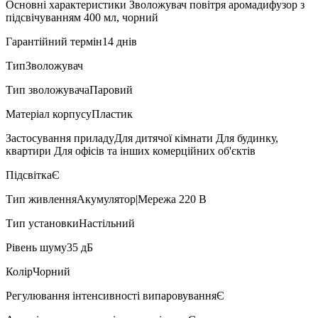
Основні характеристики Зволожувач повітря аромадифузор з
підсвічуванням 400 мл, чорний
Гарантійний термін14 днів
ТипЗволожувач
Тип зволожувачаПаровий
Матеріал корпусуПластик
Застосування приладуДля дитячої кімнати Для будинку,
квартири Для офісів та інших комерційних об'єктів
ПідсвіткаЄ
Тип живленняАкумулятор|Мережа 220 В
Тип установкиНастільний
Рівень шуму35 дБ
КолірЧорний
Регулювання інтенсивності випаровуванняЄ